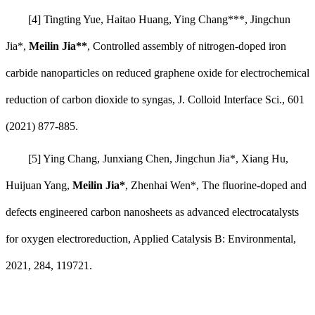
[4] Tingting Yue, Haitao Huang, Ying Chang***,
Jingchun
Jia*,
Meilin Jia**
, Controlled assembly of nitrogen-doped iron
carbide nanoparticles on reduced graphene oxide for electrochemical
reduction of carbon dioxide to syngas, J. Colloid Interface Sci., 601
(2021) 877-885.
[5] Ying Chang, Junxiang Chen, Jingchun Jia*, Xiang Hu,
Huijuan Yang,
Meilin Jia*
, Zhenhai Wen*, The fluorine-doped and
defects engineered carbon nanosheets as advanced electrocatalysts
for oxygen electroreduction, Applied Catalysis B: Environmental,
2021, 284, 119721.