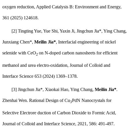
oxygen reduction, Applied Catalysis B: Environment and Energy,
361 (2025) 124618.
[2] Tingting Yue, Yue Shi, Yaxin Ji, Jingchun Jia*, Ying Chang,
Junxiang Chen*,
Meilin Jia*
, Interfacial engineering of nickel
selenide with CeO
on N-doped carbon nanosheets for efficient
2
methanol and urea electro-oxidation, Journal of Colloid and
Interface Science 653 (2024) 1369–1378.
[3] Jingchun Jia*, Xiaokai Hao, Ying Chang,
Meilin Jia*
.
Zhenhai Wen. Rational Design of Cu
PdN Nanocrystals for
3
Selective Electrore duction of Carbon Dioxide to Formic Acid,
Journal of Colloid and Interface Science, 2021, 586: 491-497.